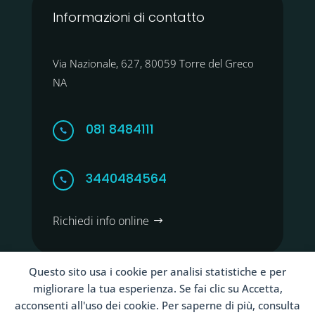
Informazioni di contatto
Via Nazionale, 627, 80059 Torre del Greco
NA
081 8484111

3440484564

Richiedi info online
Questo sito usa i cookie per analisi statistiche e per
migliorare la tua esperienza. Se fai clic su Accetta,
acconsenti all'uso dei cookie. Per saperne di più, consulta