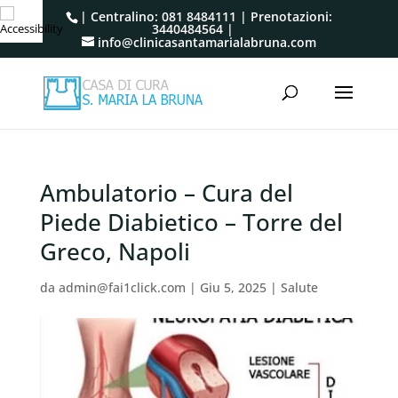
| Centralino:
081 8484111
| Prenotazioni:
3440484564
|
info@clinicasantamarialabruna.com
Ambulatorio – Cura del
Piede Diabietico – Torre del
Greco, Napoli
da
admin@fai1click.com
|
Giu 5, 2025
|
Salute