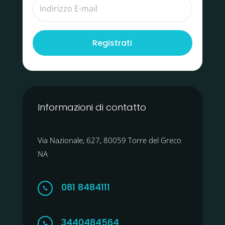
Registrati
Informazioni di contatto
Via Nazionale, 627, 80059 Torre del Greco
NA
081 8484111

3440484564
