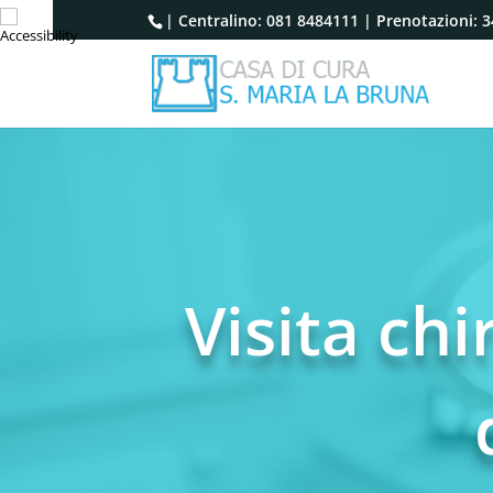
| Centralino:
081 8484111
| Prenotazioni:
3
Visita chi