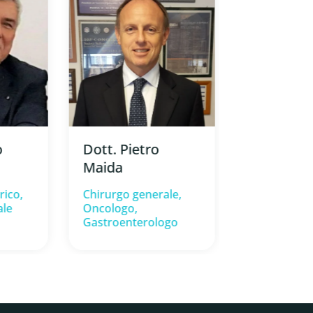
Dr. Ignazi
Dott. Pietro
o
Sordelli
Maida ⁠
Chirurgo ge
Chirurgo generale,
rico,
Oncologo,
ale
Gastroenterologo