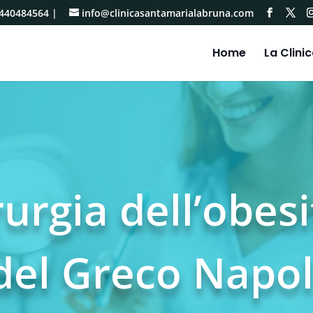
440484564
|
info@clinicasantamarialabruna.com
Home
La Clini
rurgia dell’obes
del Greco Napol