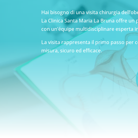
Hai bisogno di una visita chirurgia dell’o
La Clinica Santa Maria La Bruna offre un p
con un’équipe multidisciplinare esperta in
La visita rappresenta il primo passo per c
misura, sicuro ed efficace.