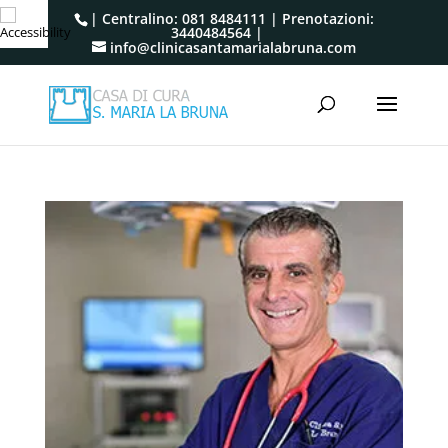
| Centralino:
081 8484111
| Prenotazioni:
3440484564
|
info@clinicasantamarialabruna.com