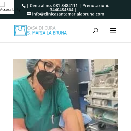
| Centralino:
081 8484111
| Prenotazioni:
3440484564
|
info@clinicasantamarialabruna.com