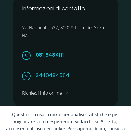
Informazioni di contatto
Via Nazionale, 627, 80059 Torre del Greco
NA
081 8484111

3440484564

Richiedi info online
Questo sito usa i cookie per analisi statistiche e per
migliorare la tua esperienza. Se fai clic su Accetta,
acconsenti all'uso dei cookie. Per saperne di più, consulta