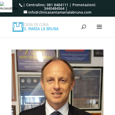
| Centralino:
081 8484111
| Prenotazioni:
3440484564
|
info@clinicasantamarialabruna.com