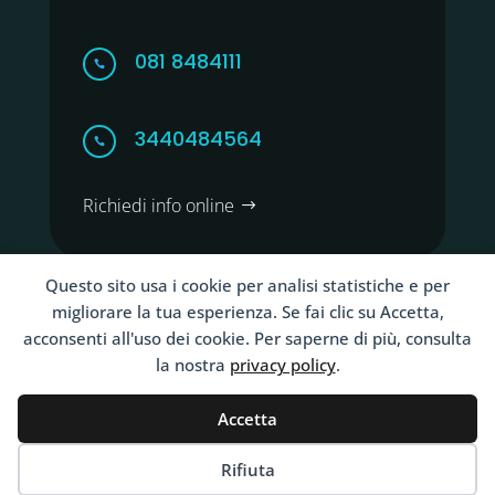
081 8484111

3440484564

Richiedi info online
Questo sito usa i cookie per analisi statistiche e per
migliorare la tua esperienza. Se fai clic su Accetta,
acconsenti all'uso dei cookie. Per saperne di più, consulta
Copyright ©2026 Clinica Santa Maria La Bruna Torre
la nostra
privacy policy
.
del Greco Napoli | VAT IT00274000637
Accetta
Terms and Conditions
Rifiuta
Privacy Policy