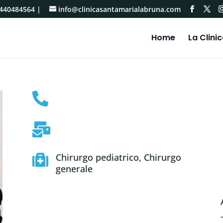
440484564
|
info@clinicasantamarialabruna.com
Home
La Clini


Chirurgo pediatrico, Chirurgo

generale