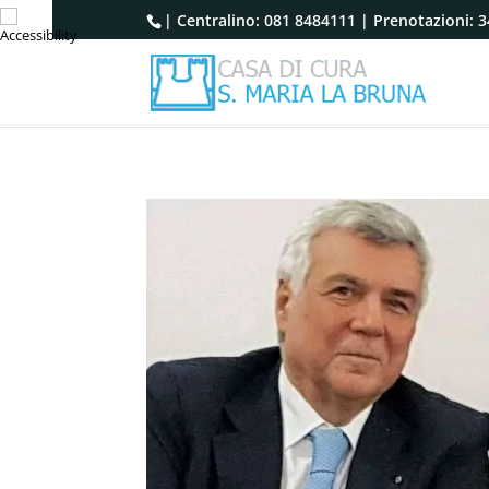
| Centralino:
081 8484111
| Prenotazioni:
3