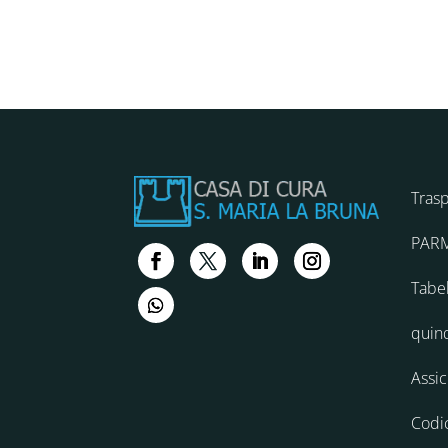
Tras
PAR
Tabel
quin
Assi
Codi