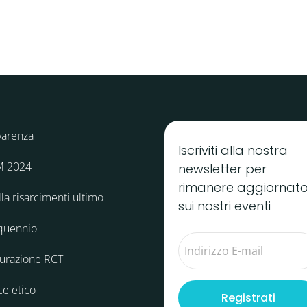
parenza
Iscriviti alla nostra
M 2024
newsletter per
rimanere aggiornat
la risarcimenti ultimo
sui nostri eventi
quennio
curazione RCT
ce etico
Registrati