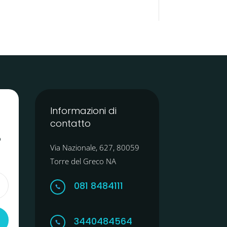
Informazioni di
contatto
o
Via Nazionale, 627, 80059
Torre del Greco NA
081 8484111

3440484564
