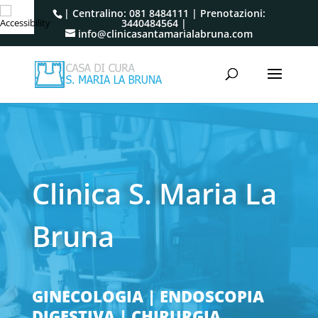
| Centralino:
081 8484111
| Prenotazioni:
3440484564
|
info@clinicasantamarialabruna.com
Clinica S. Maria La
Bruna
GINECOLOGIA | ENDOSCOPIA
DIGESTIVA | CHIRURGIA