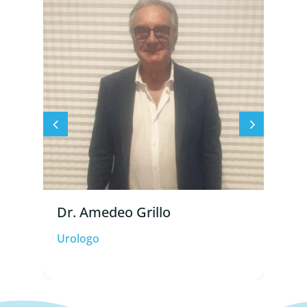
D
C
Dr. Amedeo Grillo ⁠
Urologo