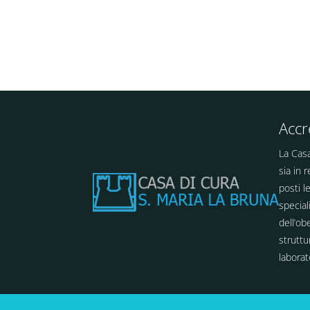
Accr
La Casa
sia in 
posti l
special
dell’ob
struttu
laborat