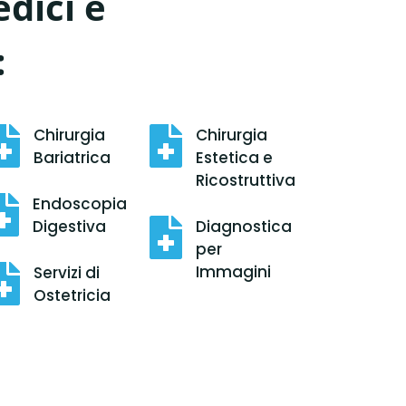
dici e
:

Chirurgia

Chirurgia
Bariatrica
Estetica e
Ricostruttiva

Endoscopia
Digestiva

Diagnostica
per
Immagini

Servizi di
Ostetricia