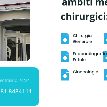
ambiti me
chirurgici

Chirurgia
Generale

Ecocardiografia
Fetale

Ginecologia
entralino 24/24
081 8484111