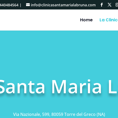
440484564
|
info@clinicasantamarialabruna.com
Home
La Clini
 Santa Maria 
Via Nazionale, 599, 80059 Torre del Greco (NA)