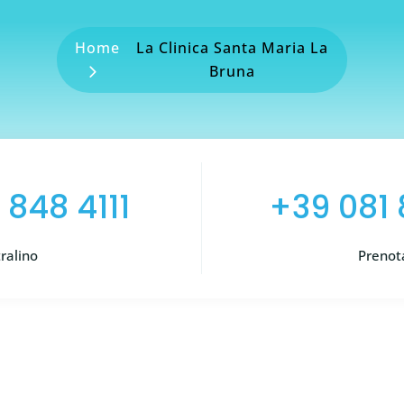
Home
La Clinica Santa Maria La
Bruna
 848 4111
+39 081
ralino
Prenot