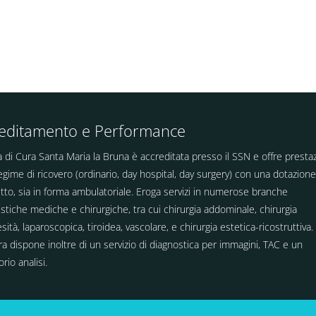
editamento e Performance
 di Cura Santa Maria la Bruna è accreditata presso il SSN e offre prestaz
regime di ricovero (ordinario, day hospital, day surgery) con una dotazione
etto, sia in forma ambulatoriale. Eroga servizi in numerose branche
istiche mediche e chirurgiche, tra cui chirurgia addominale, chirurgia
esità, laparoscopica, tiroidea, vascolare, e chirurgia estetica-ricostruttiva.
ra dispone inoltre di un servizio di diagnostica per immagini, TAC e un
orio analisi.