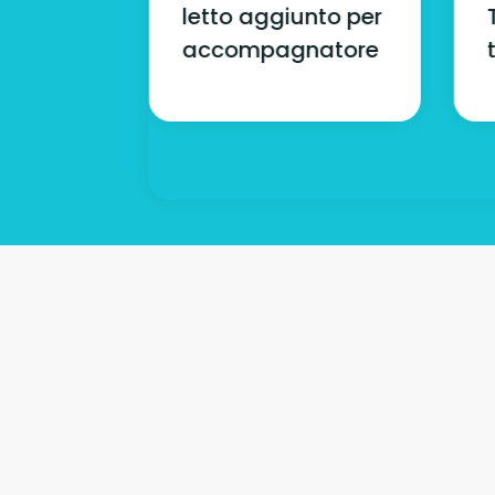
oramica
letto aggiunto per
i Napoli
accompagnatore