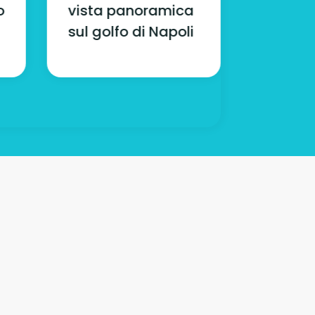
o
vista panoramica
letto a
sul golfo di Napoli
accom