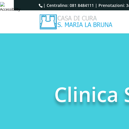
| Centralino:
081 8484111
| Prenotazioni:
3
Clinica