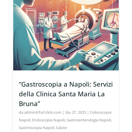
“Gastroscopia a Napoli: Servizi
della Clinica Santa Maria La
Bruna”
da
admin@fai1click.com
|
Giu 27, 2025
|
Colonscopia
Napoli
,
Endoscopia Napoli
,
Gastroenterologia Napoli
,
Gastroscopia Napoli
,
Salute