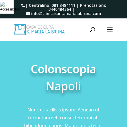
| Centralino:
081 8484111
| Prenotazioni:
3440484564
|
info@clinicasantamarialabruna.com
Colonscopia
Napoli
Nunc et facilisis ipsum. Aenean ut
tortor laoreet, consectetur mi at,
bibendum mauris. Mauris quis tellus