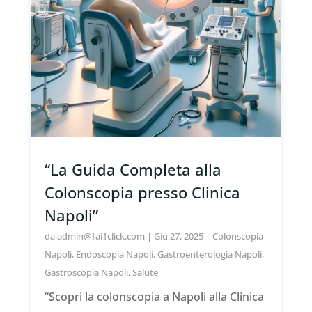
“La Guida Completa alla
Colonscopia presso Clinica
Napoli”
da
admin@fai1click.com
|
Giu 27, 2025
|
Colonscopia
Napoli
,
Endoscopia Napoli
,
Gastroenterologia Napoli
,
Gastroscopia Napoli
,
Salute
“Scopri la colonscopia a Napoli alla Clinica