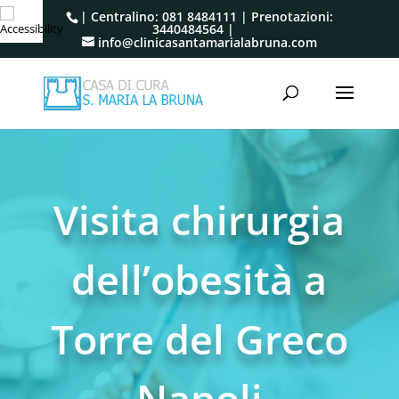
| Centralino:
081 8484111
| Prenotazioni:
3440484564
|
info@clinicasantamarialabruna.com
Visita chirurgia
dell’obesità a
Torre del Greco
Napoli