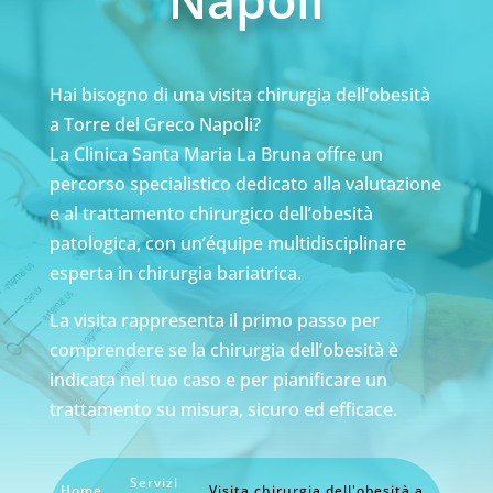
Hai bisogno di una visita chirurgia dell’obesità
a Torre del Greco Napoli?
La Clinica Santa Maria La Bruna offre un
percorso specialistico dedicato alla valutazione
e al trattamento chirurgico dell’obesità
patologica, con un’équipe multidisciplinare
esperta in chirurgia bariatrica.
La visita rappresenta il primo passo per
comprendere se la chirurgia dell’obesità è
indicata nel tuo caso e per pianificare un
trattamento su misura, sicuro ed efficace.
Servizi
Home
Visita chirurgia dell'obesità a