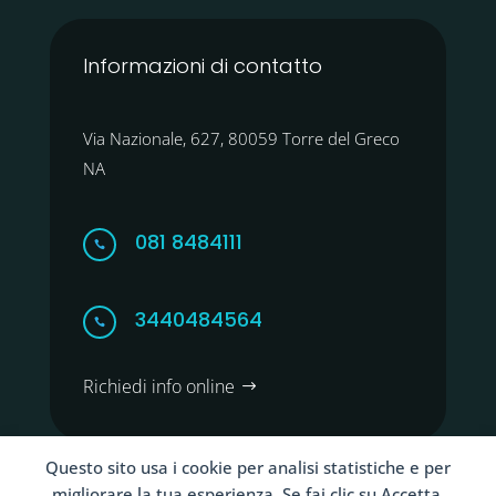
Informazioni di contatto
Via Nazionale, 627, 80059 Torre del Greco
NA
081 8484111

3440484564

Richiedi info online
Questo sito usa i cookie per analisi statistiche e per
migliorare la tua esperienza. Se fai clic su Accetta,