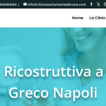
440484564
|
info@clinicasantamarialabruna.com
Home
La Clini
 Ricostruttiva a
Greco Napoli