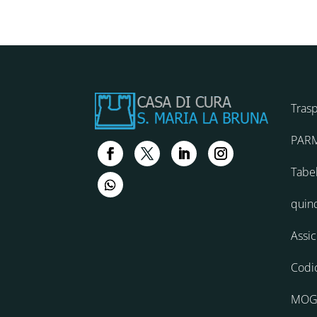
Tras
PAR
Tabel
quin
Assi
Codi
MOG