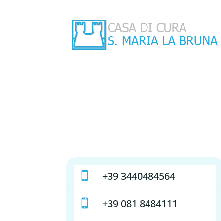
+39 3440484564

+39 081 8484111
