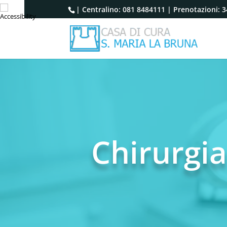
| Centralino:
081 8484111
| Prenotazioni:
3
Chirurgia