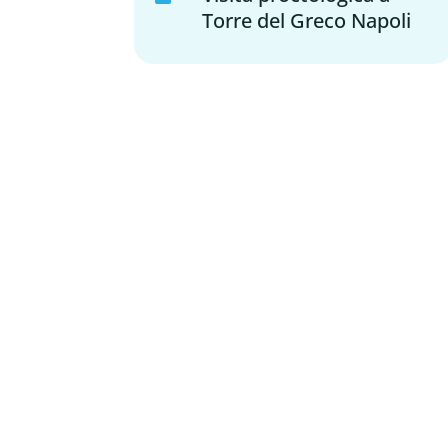
Torre del Greco Napoli
Dr. Francesco
Pignatelli ⁠
Chirurgo vascolare
Dott.ssa Giulia
Siano
Medico estetico,
Ginecologo, Chirurgo
generale