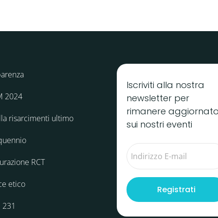
parenza
Iscriviti alla nostra
M 2024
newsletter per
rimanere aggiornat
la risarcimenti ultimo
sui nostri eventi
quennio
curazione RCT
ce etico
Registrati
 231