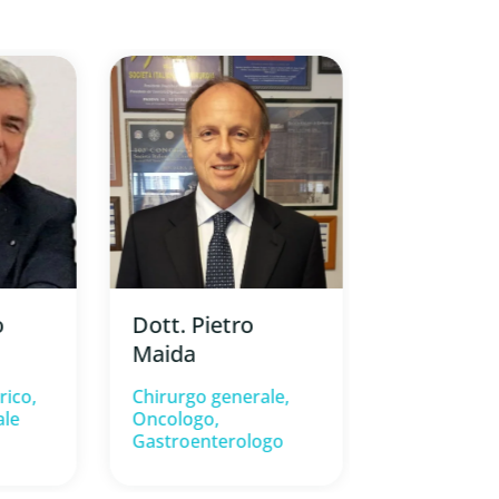
Dr. Ignazi
Dott. Pietro
o
Sordelli
Maida ⁠
Chirurgo ge
Chirurgo generale,
rico,
Oncologo,
ale
Gastroenterologo