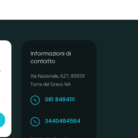
Informazioni di
contatto
o
Via Nazionale, 627, 80059
Torre del Greco NA
081 8484111

3440484564
