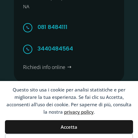
NA
081 8484111

3440484564

Richiedi info online
Questo sito usa i cookie per analisi statistiche e per
migliorare la tua esperienza. Se fai clic su Accetta,
acconsenti all'uso dei cookie. Per saperne di più, consulta
Copyright ©2026 Clinica Santa Maria La Bruna Torre
la nostra
privacy policy
.
del Greco Napoli | VAT IT00274000637
Accetta
Terms and Conditions