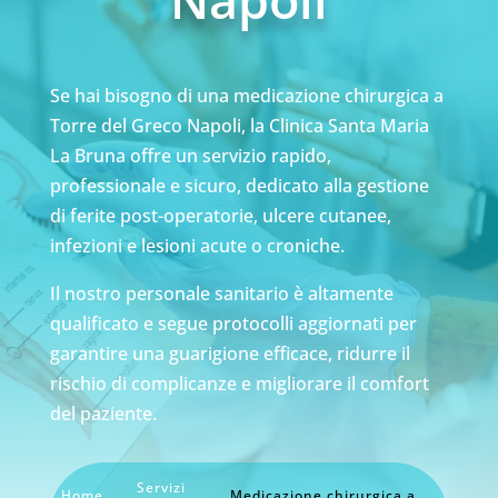
Se hai bisogno di una medicazione chirurgica a
Torre del Greco Napoli, la Clinica Santa Maria
La Bruna offre un servizio rapido,
professionale e sicuro, dedicato alla gestione
di ferite post-operatorie, ulcere cutanee,
infezioni e lesioni acute o croniche.
Il nostro personale sanitario è altamente
qualificato e segue protocolli aggiornati per
garantire una guarigione efficace, ridurre il
rischio di complicanze e migliorare il comfort
del paziente.
Servizi
Home
Medicazione chirurgica a