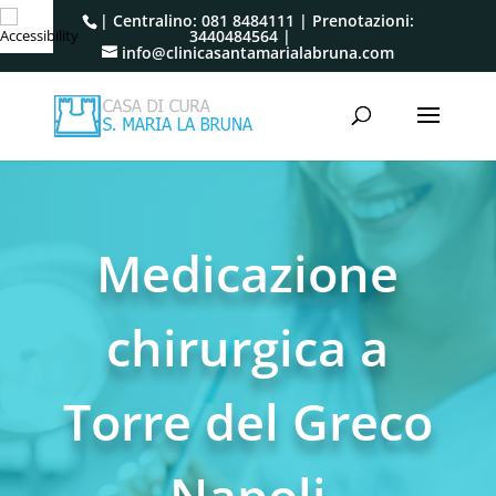
| Centralino:
081 8484111
| Prenotazioni:
3440484564
|
info@clinicasantamarialabruna.com
Medicazione
chirurgica a
Torre del Greco
Napoli