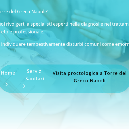
Torre del Greco Napoli?
i rivolgerti a specialisti esperti nella diagnosi e nel trattam
reto e professionale.
 individuare tempestivamente disturbi comuni come emorroidi
Servizi
Home
Visita proctologica a Torre del
Sanitari
Greco Napoli