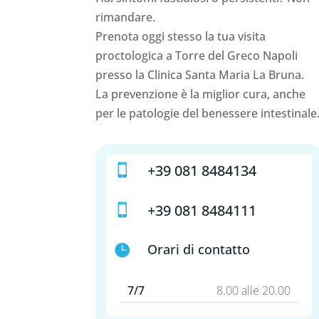
rimandare.
Prenota oggi stesso la tua visita
proctologica a Torre del Greco Napoli
presso la Clinica Santa Maria La Bruna.
La prevenzione è la miglior cura, anche
per le patologie del benessere intestinale
+39 081 8484134

+39 081 8484111

Orari di contatto

7/7
8.00 alle 20.00