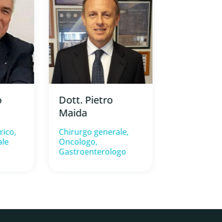
Dr. Ignazi
Dott. Pietro
o
Sordelli
Maida ⁠
Chirurgo ge
Chirurgo generale,
rico,
Oncologo,
ale
Gastroenterologo