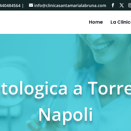
440484564
|
info@clinicasantamarialabruna.com
Home
La Clini
ctologica a Torr
Napoli