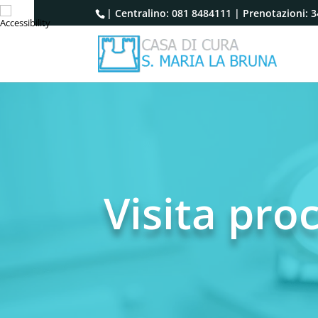
| Centralino:
081 8484111
| Prenotazioni:
3
Visita pro