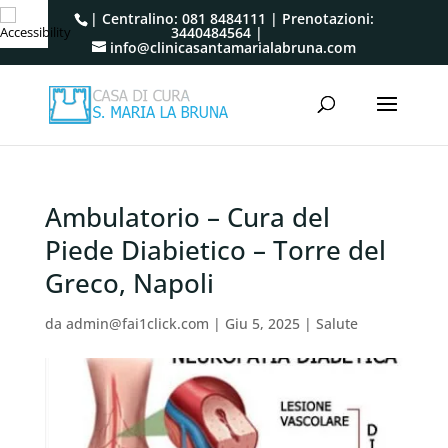
| Centralino:
081 8484111
| Prenotazioni:
3440484564
|
info@clinicasantamarialabruna.com
Ambulatorio – Cura del
Piede Diabietico – Torre del
Greco, Napoli
da
admin@fai1click.com
|
Giu 5, 2025
|
Salute