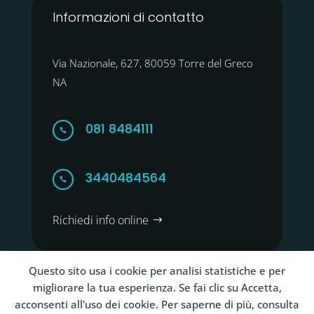
Informazioni di contatto
Via Nazionale, 627, 80059 Torre del Greco
NA
081 8484111

3440484564

Richiedi info online
Questo sito usa i cookie per analisi statistiche e per
migliorare la tua esperienza. Se fai clic su Accetta,
acconsenti all'uso dei cookie. Per saperne di più, consulta