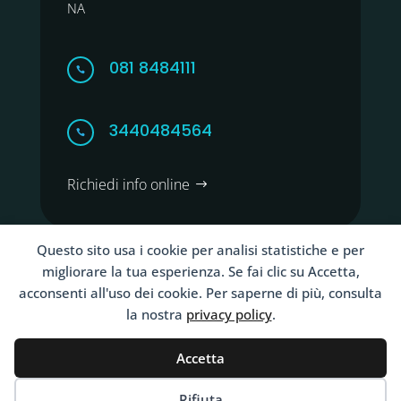
NA
081 8484111

3440484564

Richiedi info online
Questo sito usa i cookie per analisi statistiche e per
migliorare la tua esperienza. Se fai clic su Accetta,
acconsenti all'uso dei cookie. Per saperne di più, consulta
Copyright ©2026 Clinica Santa Maria La Bruna Torre
la nostra
privacy policy
.
del Greco Napoli | VAT IT00274000637
Accetta
Terms and Conditions
Rifiuta