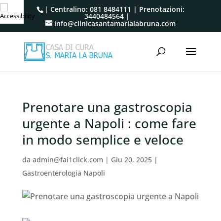
| Centralino:
081 8484111
| Prenotazioni:
3440484564
|
info@clinicasantamarialabruna.com
Prenotare una gastroscopia
urgente a Napoli : come fare
in modo semplice e veloce
da
admin@fai1click.com
|
Giu 20, 2025
|
Gastroenterologia Napoli