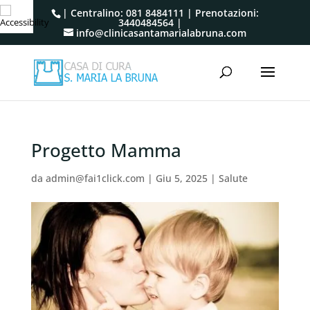
| Centralino:
081 8484111
| Prenotazioni:
3440484564
|
info@clinicasantamarialabruna.com
Progetto Mamma
da
admin@fai1click.com
|
Giu 5, 2025
|
Salute