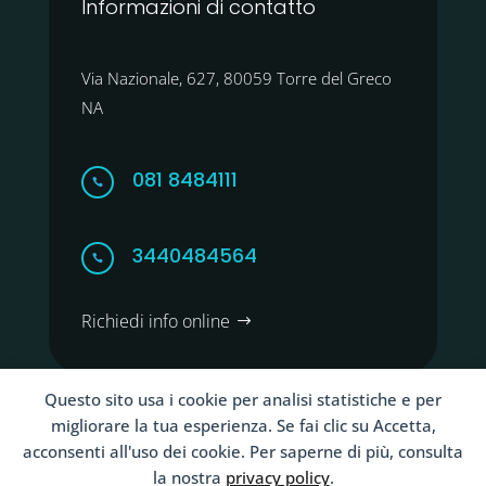
Informazioni di contatto
Via Nazionale, 627, 80059 Torre del Greco
NA
081 8484111

3440484564

Richiedi info online
Questo sito usa i cookie per analisi statistiche e per
migliorare la tua esperienza. Se fai clic su Accetta,
acconsenti all'uso dei cookie. Per saperne di più, consulta
Copyright ©2026 Clinica Santa Maria La Bruna Torre
la nostra
privacy policy
.