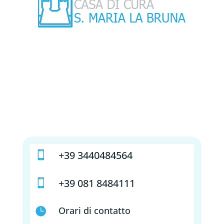
+39 3440484564

+39 081 8484111

Orari di contatto
