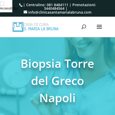
| Centralino:
081 8484111
| Prenotazioni:
3440484564
|
info@clinicasantamarialabruna.com
Biopsia Torre
del Greco
Napoli