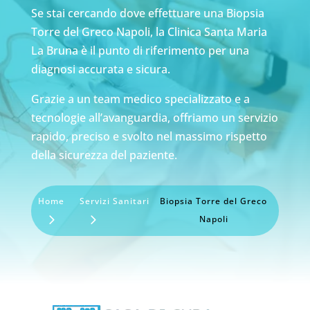
Se stai cercando dove effettuare una Biopsia
Torre del Greco Napoli, la Clinica Santa Maria
La Bruna è il punto di riferimento per una
diagnosi accurata e sicura.
Grazie a un team medico specializzato e a
tecnologie all’avanguardia, offriamo un servizio
rapido, preciso e svolto nel massimo rispetto
della sicurezza del paziente.
Home
Servizi Sanitari
Biopsia Torre del Greco
Napoli