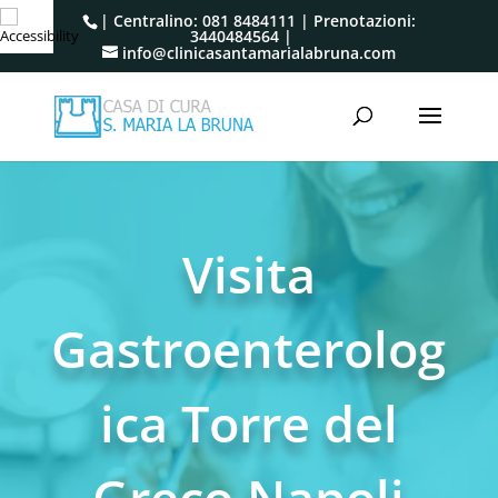
| Centralino:
081 8484111
| Prenotazioni:
3440484564
|
info@clinicasantamarialabruna.com
Visita
Gastroenterolog
ica Torre del
Greco Napoli